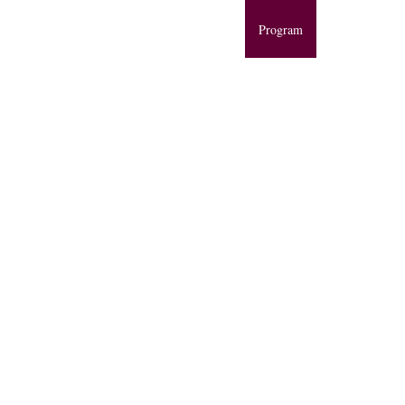
Úvod
Historie
Program
Hotel
Res