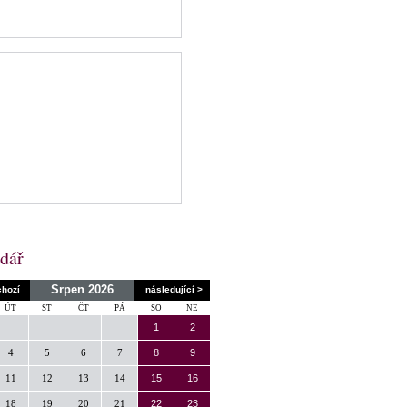
dář
Srpen 2026
chozí
následující >
ÚT
ST
ČT
PÁ
SO
NE
1
2
4
5
6
7
8
9
11
12
13
14
15
16
18
19
20
21
22
23