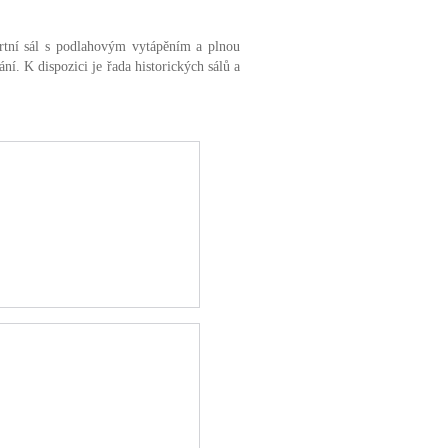
rtní sál s podlahovým vytápěním a plnou
í. K dispozici je řada historických sálů a