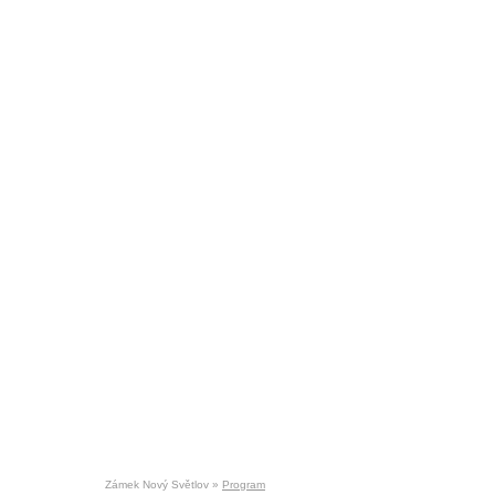
taurace
Svatební obřady
Kontakty
Zámek Nový Světlov »
Program