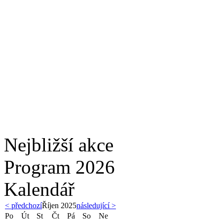
Nejbližší akce
Program 2026
Kalendář
< předchozí
Říjen 2025
následující >
Po
Út
St
Čt
Pá
So
Ne