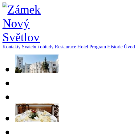
Kontakty
Svatební obřady
Restaurace
Hotel
Program
Historie
Úvod