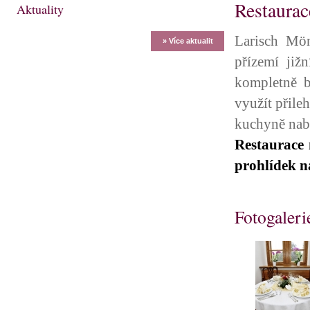
Restaurac
Aktuality
Larisch Mön
» Více aktualit
přízemí již
kompletně b
využít přile
kuchyně nab
Restaurace 
prohlídek n
Fotogaleri