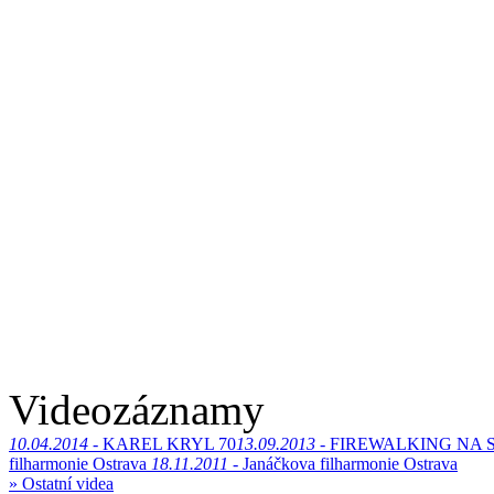
Videozáznamy
10.04.2014 -
KAREL KRYL 70
13.09.2013 -
FIREWALKING NA 
filharmonie Ostrava
18.11.2011 -
Janáčkova filharmonie Ostrava
» Ostatní videa