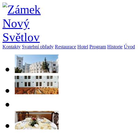
Kontakty
Svatební obřady
Restaurace
Hotel
Program
Historie
Úvod